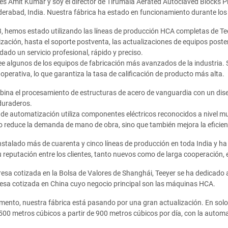
es Amit Kumar y soy el director de Tirumala Aerated Autoclaved Blocks 
erabad, India. Nuestra fábrica ha estado en funcionamiento durante los
 hemos estado utilizando las líneas de producción HCA completas de Teeye
zación, hasta el soporte postventa, las actualizaciones de equipos poste
dado un servicio profesional, rápido y preciso.
e algunos de los equipos de fabricación más avanzados de la industria.
 operativa, lo que garantiza la tasa de calificación de producto más alta.
ina el procesamiento de estructuras de acero de vanguardia con un dise
duraderos.
de automatización utiliza componentes eléctricos reconocidos a nivel mu
o reduce la demanda de mano de obra, sino que también mejora la eficien
nstalado más de cuarenta y cinco líneas de producción en toda India y ha
 reputación entre los clientes, tanto nuevos como de larga cooperación, 
a cotizada en la Bolsa de Valores de Shanghái, Teeyer se ha dedicado a
esa cotizada en China cuyo negocio principal son las máquinas HCA.
mento, nuestra fábrica está pasando por una gran actualización. En so
,500 metros cúbicos a partir de 900 metros cúbicos por día, con la automa