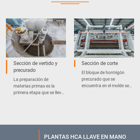
Sección de vertido y
Sección de corte
precurado
El bloque de hormigón
precurado que se
La preparación de
encuentra en el molde se
materias primas es la
cortará en trozos con las
primera etapa que se lleva
dimensiones necesarias
a cabo en una línea de
con la cortadora de
producción de placas y
bloques de concreto.
bloques de hormigón.
PLANTAS HCA LLAVE EN MANO