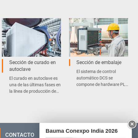
Sección de curado en
Sección de embalaje
autoclave
El sistema de control
automático DCS se
El curado en autoclave es
compone de hardware PLC
una de las últimas fases en
de Siemens, que utiliza
la línea de producción de
control descentralizado,
bloques de hormigón
gestión centralizada,
celular.
además se caracteriza por
su baja tasa de fallas y
×
mantenimiento
conveniente.
Bauma Conexpo India 2026
CONTACTO