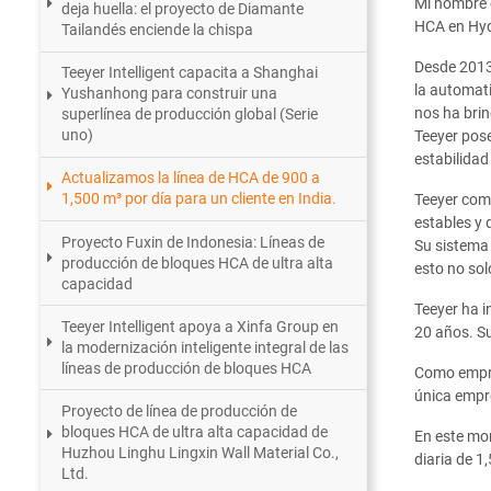
Mi nombre 
deja huella: el proyecto de Diamante
HCA en Hyd
Tailandés enciende la chispa
Desde 2013,
Teeyer Intelligent capacita a Shanghai
la automati
Yushanhong para construir una
nos ha brin
superlínea de producción global (Serie
uno)
Teeyer pose
estabilidad
Actualizamos la línea de HCA de 900 a
1,500 m³ por día para un cliente en India.
Teeyer comb
estables y 
Proyecto Fuxin de Indonesia: Líneas de
Su sistema 
producción de bloques HCA de ultra alta
esto no sol
capacidad
Teeyer ha i
Teeyer Intelligent apoya a Xinfa Group en
20 años. Su
la modernización inteligente integral de las
líneas de producción de bloques HCA
Como empres
única empr
Proyecto de línea de producción de
bloques HCA de ultra alta capacidad de
En este mo
Huzhou Linghu Lingxin Wall Material Co.,
diaria de 1
Ltd.