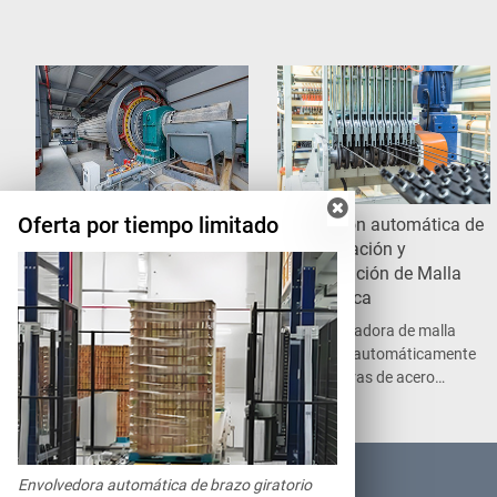
Oferta por tiempo limitado
Sección de preparación
Sección automática de
de materias primas
fabricación y
circulación de Malla
La preparación de
Metálica
materias primas es la
primera etapa que se lleva
La soldadora de malla
a cabo en una línea de
suelda automáticamente
producción de placas y
las barras de acero
bloques de hormigón.
enderezadas en una malla
de acero para la
producción de los paneles
de hormigón
PRODUCTOS
Envolvedora automática de brazo giratorio