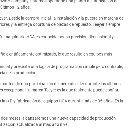
Private Company. Estamos operando una planta de fabricación de
 últimos 12 años.
r. Desde la compra inicial, la instalación y la puesta en marcha de
riores y la entrega oportuna de piezas de repuesto, Teeyer siempre
 Su maquinaria HCA es conocida por su precisión dimensional y
ño científicamente optimizado, lo que resulta en equipos más
ndial y presenta una lógica de programación simple pero confiable;
cia de la producción.
 mantenido una participación de mercado líder durante los últimos
es excepcional: la marca Teeyer es la que realmente puede confiar.
 la I+D y fabricación de equipos HCA durante más de 35 años. Es la
lo dos meses, alcanzaremos una nueva capacidad de producción
tización actualizada al más alto nivel.