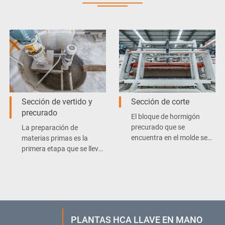
Sección de vertido y
Sección de corte
precurado
El bloque de hormigón
precurado que se
La preparación de
encuentra en el molde se
materias primas es la
cortará en trozos con las
primera etapa que se lleva
dimensiones necesarias
a cabo en una línea de
con la cortadora de
producción de placas y
bloques de concreto.
bloques de hormigón.
PLANTAS HCA LLAVE EN MANO