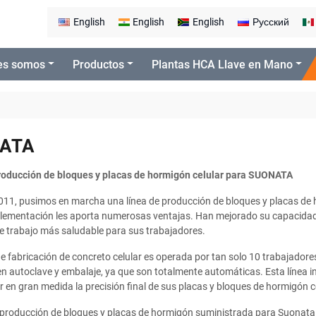
English
English
English
Русский
es somos
Productos
Plantas HCA Llave en Mano
ATA
roducción de bloques y placas de hormigón celular para SUONATA
011, pusimos en marcha una línea de producción de bloques y placas de 
plementación les aporta numerosas ventajas. Han mejorado su capacidad 
e trabajo más saludable para sus trabajadores.
de fabricación de concreto celular es operada por tan solo 10 trabajadore
n autoclave y embalaje, ya que son totalmente automáticas. Esta línea i
 en gran medida la precisión final de sus placas y bloques de hormigón 
 producción de bloques y placas de hormigón suministrada para Suonata 