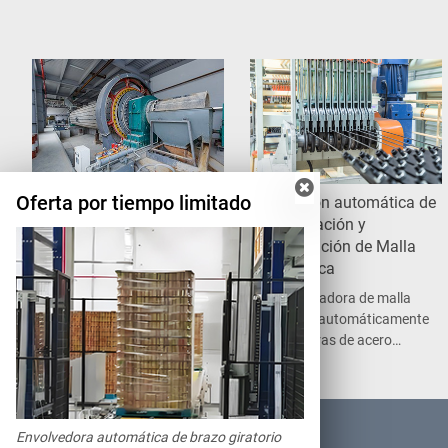
Oferta por tiempo limitado
Sección de preparación
Sección automática de
de materias primas
fabricación y
circulación de Malla
La preparación de
Metálica
materias primas es la
primera etapa que se lleva
La soldadora de malla
a cabo en una línea de
suelda automáticamente
producción de placas y
las barras de acero
bloques de hormigón.
enderezadas en una malla
de acero para la
producción de los paneles
de hormigón
PRODUCTOS
Envolvedora automática de brazo giratorio