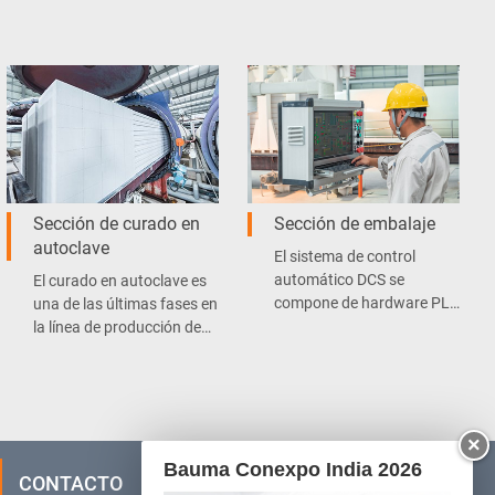
Sección de curado en
Sección de embalaje
autoclave
El sistema de control
automático DCS se
El curado en autoclave es
compone de hardware PLC
una de las últimas fases en
de Siemens, que utiliza
la línea de producción de
control descentralizado,
bloques de hormigón
gestión centralizada,
celular.
además se caracteriza por
su baja tasa de fallas y
×
mantenimiento
conveniente.
Bauma Conexpo India 2026
CONTACTO