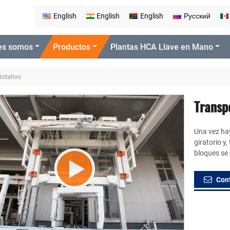
English
English
English
Русский
es somos
Productos
Plantas HCA Llave en Mano
Rotativo
Transp
Una vez hay
giratorio y,
bloques se 
Con