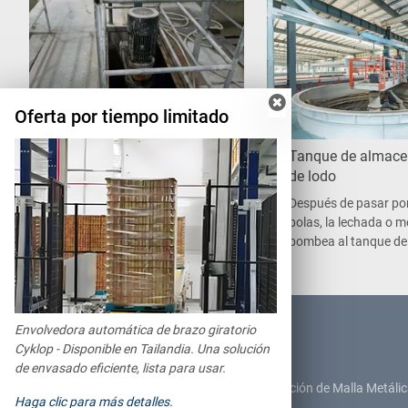
Oferta por tiempo limitado
Agitador de Lechada
Tanque de almac
de lodo
Junto al depósito de
almacenamiento de lechada o
Después de pasar por
mezcla hay un depósito de
bolas, la lechada o m
transición con dos funciones: en
bombea al tanque de
primer lugar, bombear la lechada
almacenamiento de p
o mezcla a la zona de dosificación
el agitador trabaja
y, en segundo lugar, conectarlos a
constantemente para 
los tanques individuales.
sedimentación de est
PRODUCTOS
Envolvedora automática de brazo giratorio
Cyklop - Disponible en Tailandia. Una solución
Sección de preparación de materias primas
de envasado eficiente, lista para usar.
Sección automática de fabricación y circulación de Malla Metáli
Haga clic para más detalles.