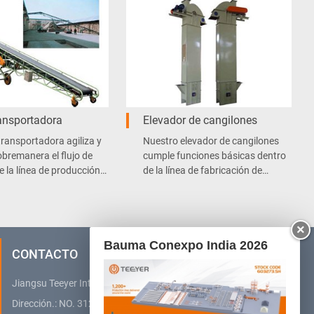
ransportadora
Elevador de cangilones
transportadora agiliza y
Nuestro elevador de cangilones
sobremanera el flujo de
cumple funciones básicas dentro
e la línea de producción
de la línea de fabricación de
gón celular curado en
bloques y placas de hormigón
e.
celular autoclavado.
×
Bauma Conexpo India 2026
CONTACTO
Jiangsu Teeyer Intelligent Equipment Co., Ltd.
Dirección.: NO. 312, West Hehai Road, High Technology