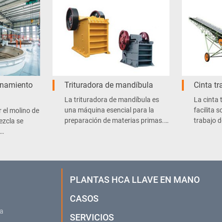
enamiento
Trituradora de mandíbula
Cinta t
La trituradora de mandíbula es
La cinta 
una máquina esencial para la
facilita 
 el molino de
preparación de materias primas.
trabajo d
ezcla se
Básicamente se encarga de
de hormi
triturar la cal para obtener el
autoclav
asta, donde
polvo que permitirá la fabricación
de concreto celular.
evitar la
a.
PLANTAS HCA LLAVE EN MANO
CASOS
ca
SERVICIOS