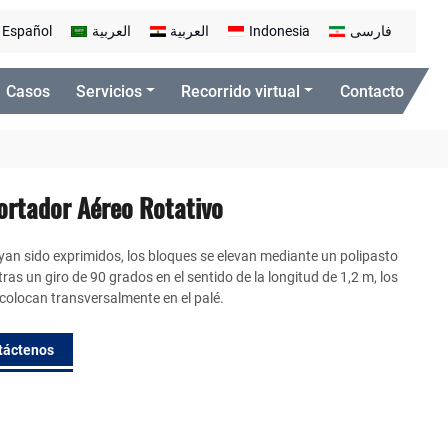
Español
العربية
العربية
Indonesia
فارسی
Casos
Servicios
Recorrido virtual
Contacto
ortador Aéreo Rotativo
an sido exprimidos, los bloques se elevan mediante un polipasto
 tras un giro de 90 grados en el sentido de la longitud de 1,2 m, los
colocan transversalmente en el palé.
táctenos