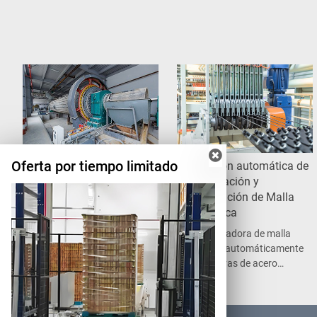
Oferta por tiempo limitado
Sección de preparación
Sección automática de
de materias primas
fabricación y
circulación de Malla
La preparación de
Metálica
materias primas es la
primera etapa que se lleva
La soldadora de malla
a cabo en una línea de
suelda automáticamente
producción de placas y
las barras de acero
bloques de hormigón.
enderezadas en una malla
de acero para la
producción de los paneles