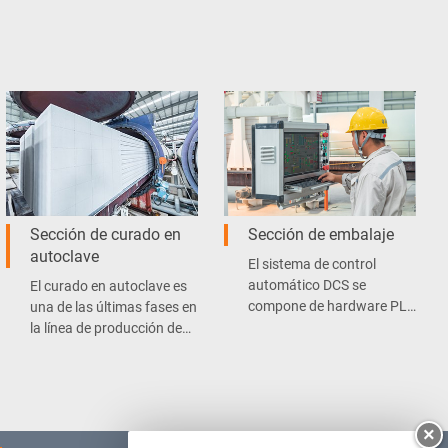
Sección de curado en
Sección de embalaje
autoclave
El sistema de control
automático DCS se
El curado en autoclave es
compone de hardware PLC
una de las últimas fases en
de Siemens, que utiliza
la línea de producción de
control descentralizado,
bloques de hormigón
gestión centralizada,
celular.
además se caracteriza por
su baja tasa de fallas y
×
mantenimiento