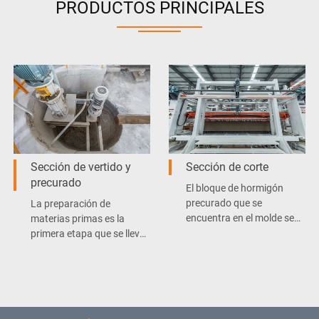
PRODUCTOS PRINCIPALES
Sección de vertido y
Sección de corte
precurado
El bloque de hormigón
precurado que se
La preparación de
encuentra en el molde se
materias primas es la
cortará en trozos con las
primera etapa que se lleva
dimensiones necesarias
a cabo en una línea de
con la cortadora de
producción de placas y
bloques de concreto.
bloques de hormigón.