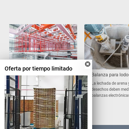
Oferta por tiempo limitado
Sistema de Inmersión y
Balanza para lodo
Secado de Líquidos
La lechada de arena 
Anticorrosivos
desechos deben medi
balanzas electrónica
La grúa de impregnación
que el cemento y la c
transportará los marcos y las
medirse con balanza
jaulas ensambladas al tanque de
según las proporcion
solución anticorrosiva y al tanque
de cera. Después, se trasladarán
al horno de secado.