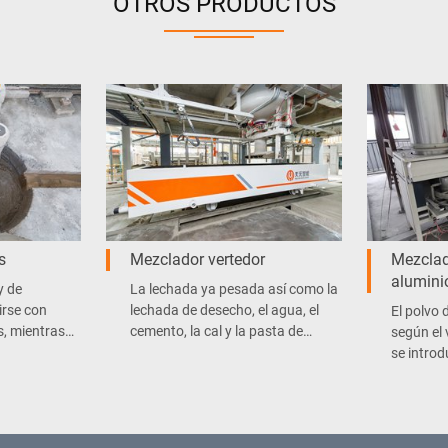
OTROS PRODUCTOS
s
Mezclador vertedor
Mezclad
alumini
y de
La lechada ya pesada así como la
rse con
lechada de desecho, el agua, el
El polvo 
s, mientras
cemento, la cal y la pasta de
según el 
al deben
aluminio se añaden
se intro
s de polvo
sucesivamente a la mezcladora.
vertido 
es.