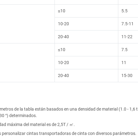
≤10
5.5
10-20
7.5-11
20-40
11-22
≤10
7.5
10-20
11
20-40
15-30
etros de la tabla están basados en una densidad de material (1.0 - 1,6 t /
(30 °) determinados.
dad máxima del material es de 2,5T / ㎡.
personalizar cintas transportadoras de cinta con diversos parámetros.