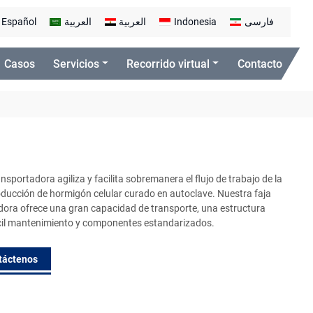
Español
العربية
العربية
Indonesia
فارسی
Casos
Servicios
Recorrido virtual
Contacto
ansportadora agiliza y facilita sobremanera el flujo de trabajo de la
oducción de hormigón celular curado en autoclave. Nuestra faja
dora ofrece una gran capacidad de transporte, una estructura
fácil mantenimiento y componentes estandarizados.
táctenos