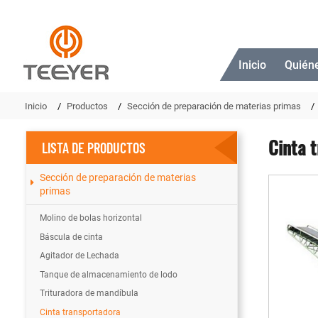
Inicio
Quién
Inicio
Productos
Sección de preparación de materias primas
Cinta 
LISTA DE PRODUCTOS
Sección de preparación de materias
primas
Molino de bolas horizontal
Báscula de cinta
Agitador de Lechada
Tanque de almacenamiento de lodo
Trituradora de mandíbula
Cinta transportadora