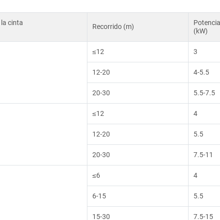
la cinta
Potenci
Recorrido (m)
(kW)
≤12
3
12-20
4-5.5
20-30
5.5-7.5
≤12
4
12-20
5.5
20-30
7.5-11
≤6
4
6-15
5.5
15-30
7.5-15