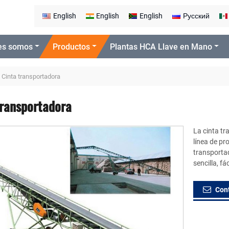
English
English
English
Русский
es somos
Productos
Plantas HCA Llave en Mano
Cinta transportadora
transportadora
La cinta tr
línea de pr
transporta
sencilla, 
Con