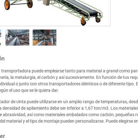
ón
 transportadora puede emplearse tanto para material a granel como para
ería, la metalurgia, el carbón y así sucesivamente. En función de tus requ
dividual o junto con otros transportadores idénticos o de diferente tipo
egún el uso que se le quiera dar.
tador de cinta puede utilizarse en un amplio rango de temperaturas, des
a densidad de apilamiento debe ser inferior a 1,67 ton/m3. Los material
de abrasividad, así como materiales embalados como carbón, pequeñas roca
del material y el tipo de montaje pueden personalizarse. Puede elegirse en
er