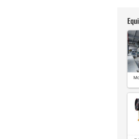
Equ
Mo