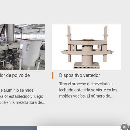
or de polvo de
Dispositivo vertedor
o
Tras el proceso de mezclado, la
lechada obtenida se vierte en los
de aluminio se mide
moldes vacíos. El número de
valor establecido y luego
burbujas de gran tamaño en el
duce en la mezcladora de
molde se ve reducido
automáticamente.
enormemente. Esto permite
mantener la zona de vertido de
×
HCA limpia.