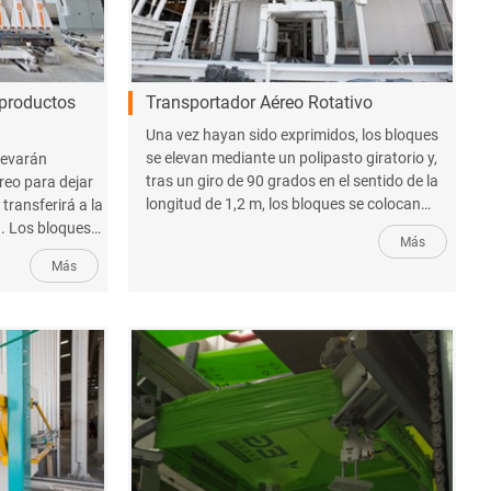
 productos
Transportador Aéreo Rotativo
Una vez hayan sido exprimidos, los bloques
se elevan mediante un polipasto giratorio y,
levarán
tras un giro de 90 grados en el sentido de la
reo para dejar
longitud de 1,2 m, los bloques se colocan
 transferirá a la
transversalmente en el palé.
n. Los bloques
Más
 de bloques
Más
án en el