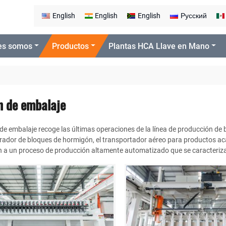
English
English
English
Русский
es somos
Productos
Plantas HCA Llave en Mano
n de embalaje
de embalaje recoge las últimas operaciones de la línea de producción de
rador de bloques de hormigón, el transportador aéreo para productos ac
n a un proceso de producción altamente automatizado que se caracteriza