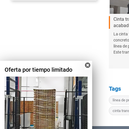
Cinta t
acabad
La cinta
concreto 
línea de
Este tra
disposit
sincroní
Oferta por tiempo limitado
producto
Tags
línea de 
cinta tra