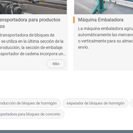
ransportadora para productos
Máquina Embaladora
os
La máquina embaladora agr
automáticamente las mercanc
 transportadora de bloques de
o verticalmente para su alma
se utiliza en la última sección de la
envío.
 producción, la sección de embalaje.
nsportador de cadena incorpora un
ivo de apilamiento y trabaja en
Más
a con el transportador aéreo para
s acabados ...
producción de bloques de hormigón
separador de bloques de hormigón
nsportadora para bloques de concreto