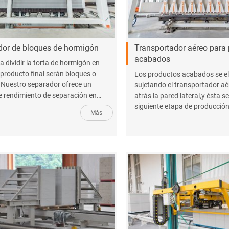
or de bloques de hormigón
Transportador aéreo para
acabados
a dividir la torta de hormigón en
 producto final serán bloques o
Los productos acabados se e
 Nuestro separador ofrece un
sujetando el transportador aé
e rendimiento de separación en
atrás la pared lateral,y ésta se
y paneles de hormigón con una gran
siguiente etapa de producció
Más
 de tamaños.
se colocarán en el exprimidor
móvil,y los paneles se colocar
transportador de paneles.