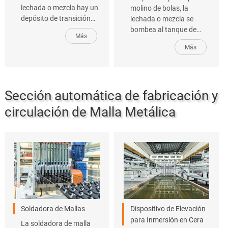
lechada o mezcla hay un
molino de bolas, la
depósito de transición
lechada o mezcla se
con dos funciones: en
bombea al tanque de
Más
primer lugar, bombear la
almacenamiento de
Más
lechada o mezcla a la
pasta, donde el agitador
zona de dosificación y, en
trabaja constantemente
segundo lugar,
para evitar la
conectarlos a los
sedimentación de esta.
Sección automática de fabricación y
tanques individuales.
circulación de Malla Metálica
Soldadora de Mallas
Dispositivo de Elevación
para Inmersión en Cera
La soldadora de malla