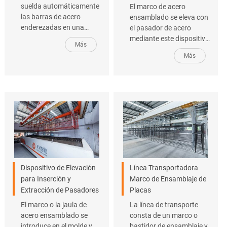
suelda automáticamente
El marco de acero
las barras de acero
ensamblado se eleva con
enderezadas en una
el pasador de acero
malla de acero para la
mediante este dispositivo
Más
producción de los
y se sumerge en cera, lo
Más
paneles de hormigón
que ayudará a evitar que
celular curado en
los pasadores de acero
autoclave HCA.
se adhieran al material
cuando se extraiga del
molde.
Dispositivo de Elevación
Línea Transportadora
para Inserción y
Marco de Ensamblaje de
Extracción de Pasadores
Placas
El marco o la jaula de
La línea de transporte
acero ensamblado se
consta de un marco o
introduce en el molde y
bastidor de ensamblaje y