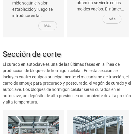
obtenida se vierte en los
mide según el valor
moldes vacíos. El número
establecido y luego se
de burbujas de gran
introduce en la
Más
tamaño en el molde se ve
mezcladora de vertido
Más
reducido enormemente.
automáticamente. En
Esto permite mantener la
nuestra línea de
zona de vertido de HCA
producción de hormigón
limpia.
celular autoclavado,el
Sección de corte
mezclador de polvo de
aluminio se utiliza para
El curado en autoclave es una de las últimas fases en la línea de
mezclar el polvo de
producción de bloques de hormigón celular. En esta sección se
aluminio con la lechada.
incluyen cuatro equipos principalmente: el mecanismo de tracción, el
carro de empuje para precurado y postcurado, el vagón de curado y el
autoclave. Los bloques de hormigón celular serán curados en el
autoclave, un depósito de alta presión, en un ambiente de alta presión
y alta temperatura.