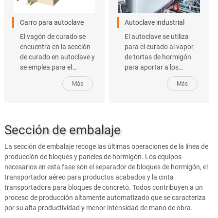
de posicionamiento.
acero.
Carro para autoclave
Autoclave industrial
El vagón de curado se
El autoclave se utiliza
encuentra en la sección
para el curado al vapor
de curado en autoclave y
de tortas de hormigón
se emplea para el
para aportar a los
transporte de material en
bloques y paneles la
Más
Más
la línea de producción de
resistencia suficiente. El
bloques de concreto.
ciclo de tratamiento en el
Puede soportar
autoclave es de unas 10-
perfectamente las altas
11 horas. Ofrecemos
Sección de embalaje
temperaturas y la alta
diferentes tipos de
presión del autoclave sin
autoclave en función de
La sección de embalaje recoge las últimas operaciones de la línea de
atascarse ni deformarse.
las instalaciones de
producción de bloques y paneles de hormigón. Los equipos
nuestros clientes y la
necesarios en esta fase son el separador de bloques de hormigón, el
capacidad deseada.
transportador aéreo para productos acabados y la cinta
transportadora para bloques de concreto. Todos contribuyen a un
proceso de producción altamente automatizado que se caracteriza
por su alta productividad y menor intensidad de mano de obra.