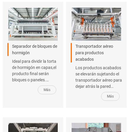
Separador de bloques de
Transportador aéreo
hormigón
para productos
acabados
Ideal para dividir la torta
de hormigón en capas,el
Los productos acabados
producto final serán
se elevarán sujetando el
bloques o paneles.
transportador aéreo para
Nuestro separador
dejar atrás la pared
Más
ofrece un excelente
lateral,y ésta se
Más
rendimiento de
transferirá a la siguiente
separación en bloques y
etapa de producción. Los
paneles de hormigón con
bloques se colocarán en
una gran variedad de
el exprimidor de bloques
tamaños.
móvil,y los paneles se
colocarán en el