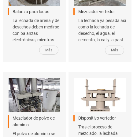
Balanza para lodos
Mezclador vertedor
La lechada de arena y de
La lechada ya pesada así
desechos deben medirse
como la lechada de
con balanzas
desecho, el agua, el
electrónicas, mientras
cemento, la cal y la pasta
que el cemento y la cal
de aluminio se añaden
Más
Más
deben medirse con
sucesivamente a la
balanzas de polvo según
mezcladora. El mezclado
las proporciones.
de alta velocidad hace
que se convierta en una
mezcla homogénea con
una cierta densidad;
puede ser necesario un
dispositivo de
calentamiento durante
este proceso.
Mezclador de polvo de
Dispositivo vertedor
aluminio
Tras el proceso de
mezclado, la lechada
El polvo de aluminio se