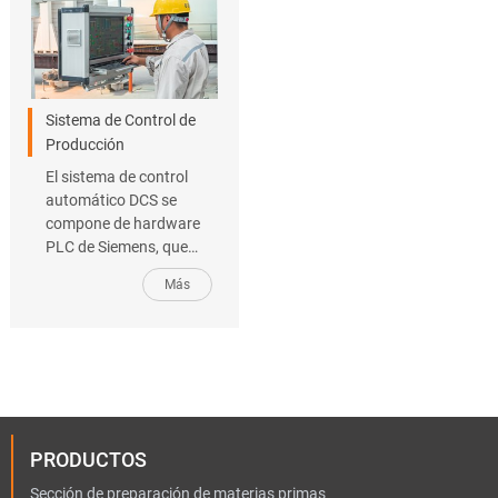
Sistema de Control de
Producción
El sistema de control
automático DCS se
compone de hardware
PLC de Siemens, que
utiliza control
Más
descentralizado, gestión
centralizada, además se
caracteriza por su baja
tasa de fallas y
mantenimiento
conveniente.
PRODUCTOS
Sección de preparación de materias primas