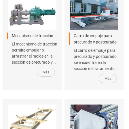
Mecanismo de tracción
Carro de empuje para
precurado y postcurado
El mecanismo de tracción
permite empujar o
El carro de empuje para
arrastrar el molde en la
precurado y postcurado
sección de precurado y el
se encuentra en la
vagón de curado antes y
sección de tratamiento
Más
después del tratamiento
en autoclave de la línea
Más
en el autoclave. Está
de producción de bloques
compuesto
de concreto. Está
principalmente por un
formado por una
motor, una bobinadora
estación de trabajo, una
de alambre de acero, un
rueda de fricción o
dispositivo de
mecanismo de empuje y
estiramiento, un
enganche, una rueda
dispositivo de enganche
principal y el dispositivo
y empuje, y un cable de