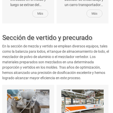
luego se extrae del
un carro transportador
mismo mediante un
para ensamblaje de
Más
Más
polipasto. La precisión
placas, así como otros
del polipasto afecta a la
equipos relacionados.
posición de la jaula o
Esta línea es un sistema
rejilla en el molde, por lo
de transporte circular.
Sección de vertido y precurado
tanto, es una pieza clave
en la producción de
En la sección de mezcla y vertido se emplean diversos equipos, tales
paneles de hormigón
como la balanza para lodos, el tanque de almacenamiento de lodo, el
celular.
mezclador de polvo de aluminio o el mezclador vertedor. Los
materiales preparados son mezclados en una determinada
proporción y vertidos en los moldes. Tras años de optimización,
hemos alcanzado una precisión de dosificación excelente y hemos
logrado alcanzar mayor eficiencia en este proceso.