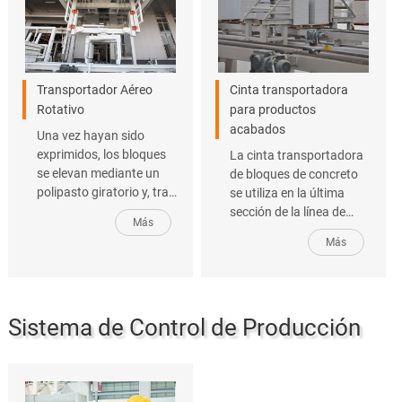
transportador de
paneles.
Transportador Aéreo
Cinta transportadora
Rotativo
para productos
acabados
Una vez hayan sido
exprimidos, los bloques
La cinta transportadora
se elevan mediante un
de bloques de concreto
polipasto giratorio y, tras
se utiliza en la última
un giro de 90 grados en el
sección de la línea de
Más
sentido de la longitud de
producción, la sección de
Más
1,2 m, los bloques se
embalaje. Este
colocan
transportador de cadena
transversalmente en el
incorpora un dispositivo
palé.
de apilamiento y trabaja
Sistema de Control de Producción
en sincronía con el
transportador aéreo para
productos acabados ...