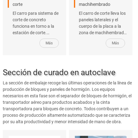
corte
machihembrado
El carro para sistema de
El carro de corte lleva los
corte de concreto
paneles laterales y el
funciona en torno a la
cuerpo de la placa a la
estación de corte.
zona de machihembrado,
Consiste en un carro de
donde se corta por
Más
Más
corte y un sistema de
ambos lados del cuerpo
piñón y cremallera. En la
de la pieza de trabajo. La
sección de corte de la
anchura típica del bloque
línea de producción de
es de 600 mm y la del
Sección de curado en autoclave
hormigón celular, este
panel es de 608 mm. Con
equipo de corte puede
respecto al panel, este
La sección de embalaje recoge las últimas operaciones de la línea de
transportar la torta verde
tendrá una ranura de
producción de bloques y paneles de hormigón. Los equipos
y la placa lateral de la
corte adicional.
necesarios en esta fase son el separador de bloques de hormigón, el
plataforma de elevación
transportador aéreo para productos acabados y la cinta
a la mesa basculante,
transportadora para bloques de concreto. Todos contribuyen a un
permitiendo acortar la
proceso de producción altamente automatizado que se caracteriza
duración del corte sin que
por su alta productividad y menor intensidad de mano de obra.
la estabilidad de la torta
se vea afectada.