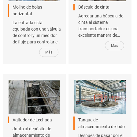
Molino de bolas
Báscula de cinta
horizontal
Agregar una báscula de
cinta al sistema
La entrada está
transportador es una
equipada con una válvula
excelente manera de
de control y un medidor
monitorear el caudal de
de flujo para controlar el
Más
material y garantizar la
flujo de agua. Los granos
Más
precisión de la salida de
de arena se pesan
peso totalizado.
mediante básculas de
banda, y la computadora
controla
automáticamente la
relación agua-arena.
Agitador de Lechada
Tanque de
almacenamiento de lodo
Junto al depósito de
almacenamiento de
Después de pasar por el