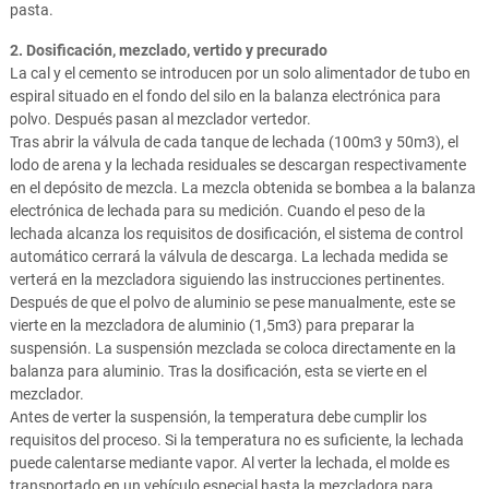
pasta.
2. Dosificación, mezclado, vertido y precurado
La cal y el cemento se introducen por un solo alimentador de tubo en
espiral situado en el fondo del silo en la balanza electrónica para
polvo. Después pasan al mezclador vertedor.
Tras abrir la válvula de cada tanque de lechada (100m3 y 50m3), el
lodo de arena y la lechada residuales se descargan respectivamente
en el depósito de mezcla. La mezcla obtenida se bombea a la balanza
electrónica de lechada para su medición. Cuando el peso de la
lechada alcanza los requisitos de dosificación, el sistema de control
automático cerrará la válvula de descarga. La lechada medida se
verterá en la mezcladora siguiendo las instrucciones pertinentes.
Después de que el polvo de aluminio se pese manualmente, este se
vierte en la mezcladora de aluminio (1,5m3) para preparar la
suspensión. La suspensión mezclada se coloca directamente en la
balanza para aluminio. Tras la dosificación, esta se vierte en el
mezclador.
Antes de verter la suspensión, la temperatura debe cumplir los
requisitos del proceso. Si la temperatura no es suficiente, la lechada
puede calentarse mediante vapor. Al verter la lechada, el molde es
transportado en un vehículo especial hasta la mezcladora para