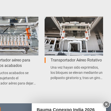
rtador aéreo para
Transportador Aéreo Rotativo
os acabados
Una vez hayan sido exprimidos,
los bloques se elevan mediante un
uctos acabados se
polipasto giratorio y, tras un giro
sujetando el
de 90 grados en el sentido de la
tador aéreo para dejar
longitud de 1,2 m, los bloques se
pared lateral, y ésta se
colocan transversalmente en el
rá a la siguiente etapa de
palé.
ón.
×
Bauma Conexpo India 2026