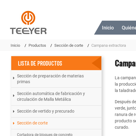
Inicio
Quién
Inicio
Productos
Sección de corte
Campana extractora
Campan
LISTA DE PRODUCTOS
Sección de preparación de materias
La campana 
primas
la producci
la taladrad
Sección automática de fabricación y
circulación de Malla Metálica
Después de r
verde, junt
Sección de vertido y precurado
ranura de r
producto se
Sección de corte
curado.
Cortadora de bloques de concreto