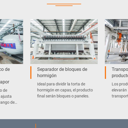
co de
Separador de bloques de
Transpo
hormigón
product
Vapor
Ideal para dividir la torta de
Los prod
hormigón en capas, el producto
elevarán 
o de
final serán bloques o paneles.
transpor
 ajusta
atrás la 
rango de
transferi
a según el
producci
ontrola
alida de