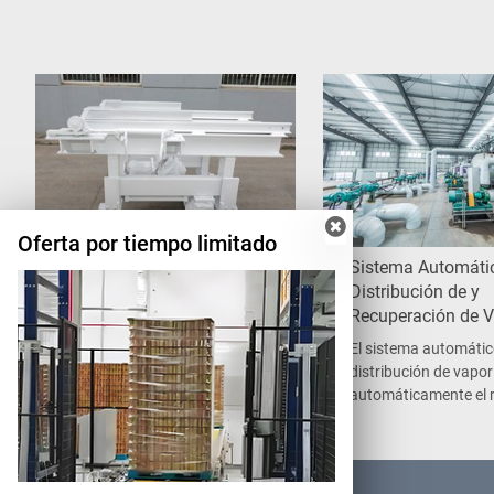
Oferta por tiempo limitado
Puente Móvil Automático
Sistema Automáti
Distribución de y
El carro puente situado en la parte
Recuperación de 
delantera y trasera de la
autoclave es una especie de
El sistema automátic
puente que se superpone a la vía
distribución de vapor
interior de la autoclave y al raíl,
automáticamente el 
que está controlado por el
apertura de la válvul
sistema eléctrico e hidráulico para
valor establecido y c
lograr que su funcionamiento sea
automáticamente la s
automático.
este